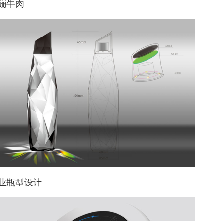
嘣牛肉
业瓶型设计