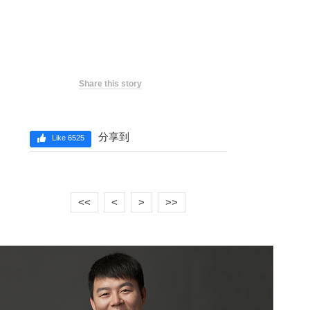
Share this story
分享到
Like 6525
<<
<
>
>>