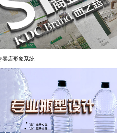
i专卖店形象系统