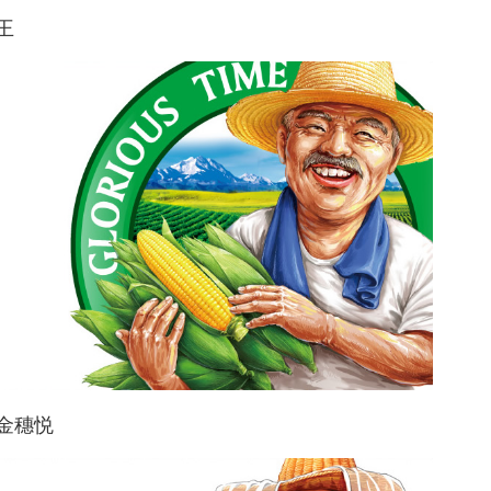
王
金穗悦