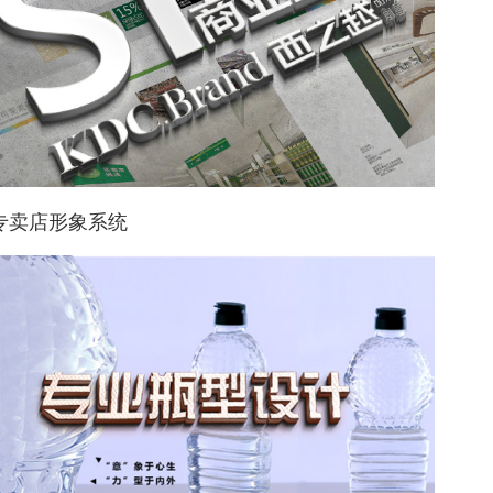
i专卖店形象系统