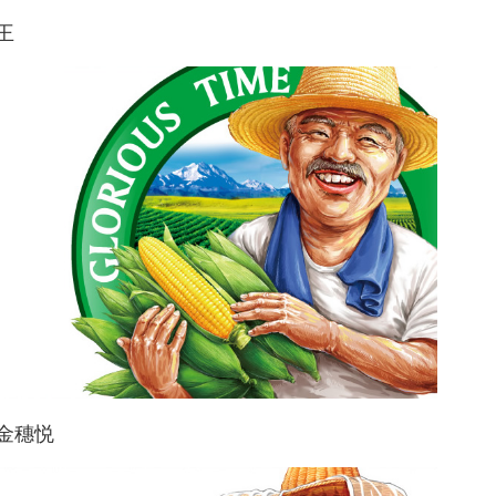
王
金穗悦