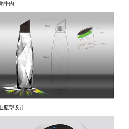
嘣牛肉
业瓶型设计