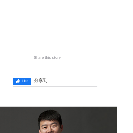
Share this story
分享到
Like