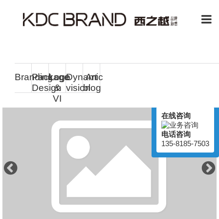
Branding
Package
Logo
Dynamic
Art
Design
&
vision
blog
在线客服
VI
Online Service
在线咨询
电话咨询
135-8185-7503